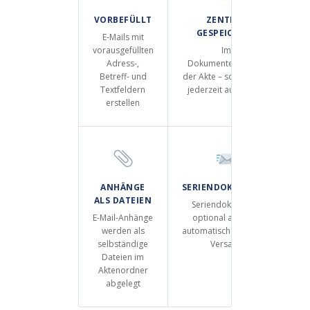
VORBEFÜLLT
ZENTRAL
GESPEICHERT
E-Mails mit
vorausgefüllten
Im
Adress-,
Dokumentenordner
Betreff- und
der Akte – sortiert und
Textfeldern
jederzeit auffindbar
erstellen
ANHÄNGE
SERIENDOKUMENTE
ALS DATEIEN
Seriendokumente
E-Mail-Anhänge
optional auch mit
werden als
automatischem E-Mail-
selbständige
Versand
Dateien im
Aktenordner
abgelegt